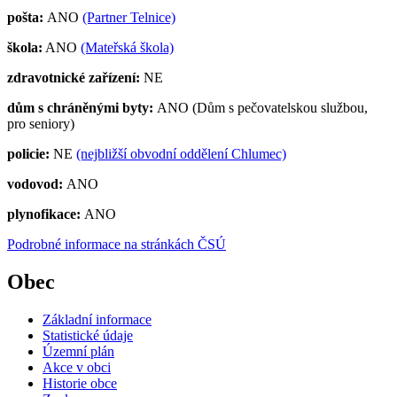
pošta:
ANO
(Partner Telnice)
škola:
ANO
(Mateřská škola)
zdravotnické zařízení:
NE
dům s chráněnými byty:
ANO (Dům s pečovatelskou službou,
pro seniory)
policie:
NE
(nejbližší obvodní oddělení Chlumec)
vodovod:
ANO
plynofikace:
ANO
Podrobné informace na stránkách ČSÚ
Obec
Základní informace
Statistické údaje
Územní plán
Akce v obci
Historie obce