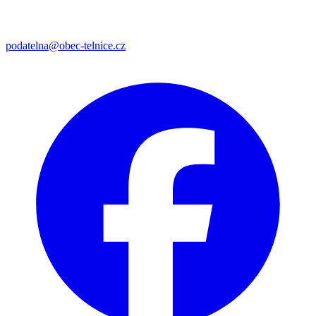
podatelna@obec-telnice.cz