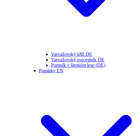
Varvažovský kříž DE
Varvažovský rozcestník DE
Pomník v širokém lese (DE)
Památky EN