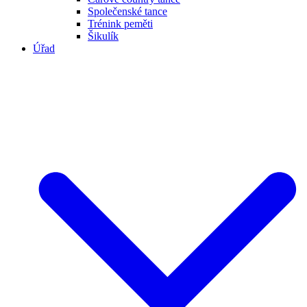
Společenské tance
Trénink peměti
Šikulík
Úřad