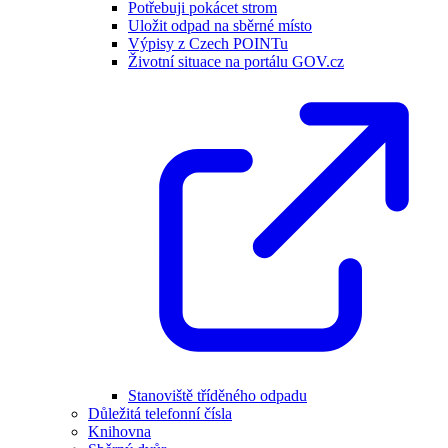
Potřebuji pokácet strom
Uložit odpad na sběrné místo
Výpisy z Czech POINTu
Životní situace na portálu GOV.cz
Stanoviště tříděného odpadu
Důležitá telefonní čísla
Knihovna