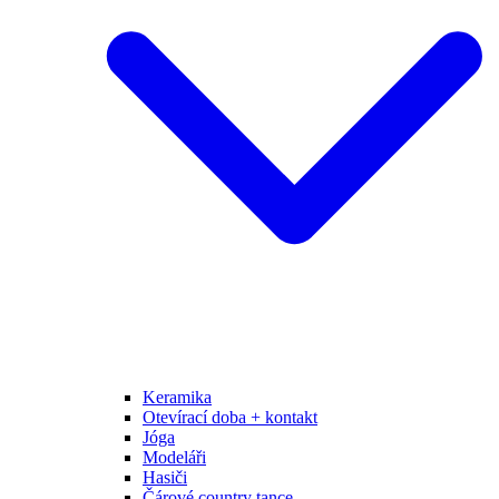
Keramika
Otevírací doba + kontakt
Jóga
Modeláři
Hasiči
Čárové country tance