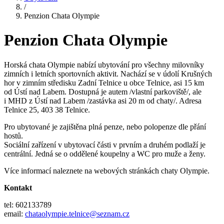
/
Penzion Chata Olympie
Penzion Chata Olympie
Horská chata Olympie nabízí ubytování pro všechny milovníky
zimních i letních sportovních aktivit. Nachází se v údolí Krušných
hor v zimním středisku Zadní Telnice u obce Telnice, asi 15 km
od Ústí nad Labem. Dostupná je autem /vlastní parkoviště/, ale
i MHD z Ústí nad Labem /zastávka asi 20 m od chaty/. Adresa
Telnice 25, 403 38 Telnice.
Pro ubytované je zajištěna plná penze, nebo polopenze dle přání
hostů.
Sociální zařízení v ubytovací části v prvním a druhém podlaží je
centrální. Jedná se o oddělené koupelny a WC pro muže a ženy.
Více informací naleznete na webových stránkách chaty Olympie.
Kontakt
tel: 602133789
email:
chataolympie.telnice@seznam.cz