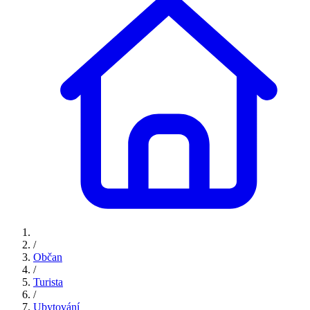
/
Občan
/
Turista
/
Ubytování