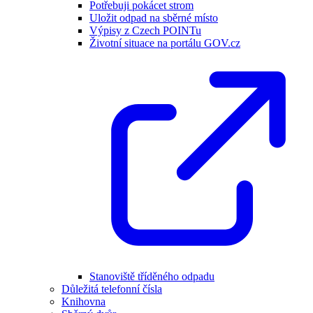
Potřebuji pokácet strom
Uložit odpad na sběrné místo
Výpisy z Czech POINTu
Životní situace na portálu GOV.cz
Stanoviště tříděného odpadu
Důležitá telefonní čísla
Knihovna