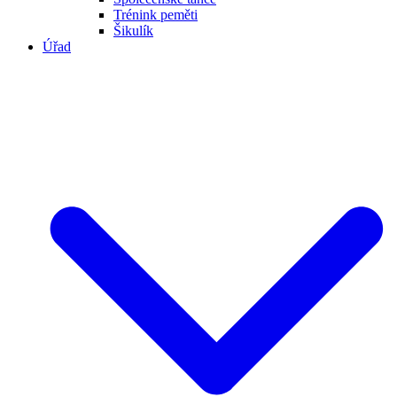
Trénink peměti
Šikulík
Úřad