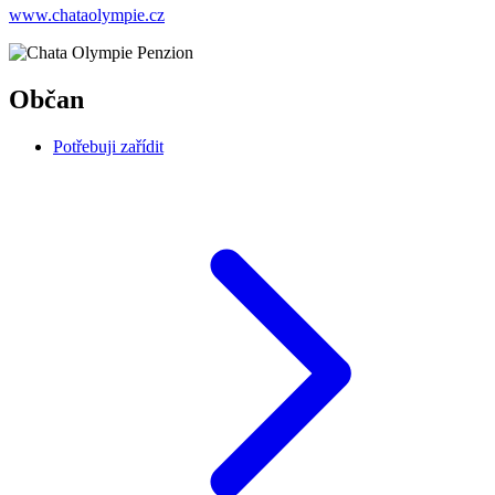
www.chataolympie.cz
Občan
Potřebuji zařídit