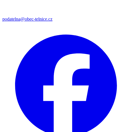
podatelna@obec-telnice.cz